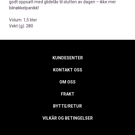
godt oppsatt med glidelås til slutten av dagen – ikke mer
bilnøkkelpanikk!
Volum: 1,5 liter
Vekt (g): 280
KUNDESENTER
KONTAKT OSS
OM OSS
FRAKT
BYTTE/RETUR
VILKÅR OG BETINGELSER