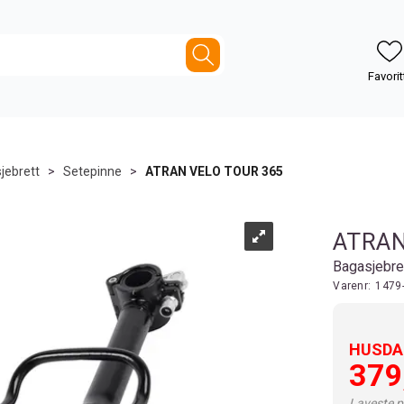
jebrett
>
Setepinne
>
ATRAN VELO TOUR 365
ATRAN
Bagasjebre
Varenr:
1479
HUSDAL
379
Laveste pr