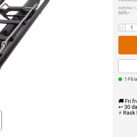
ANBEFALT 
609,-
-
1
På l
🚚 Fri f
↩️ 30 d
⚡ Rask 