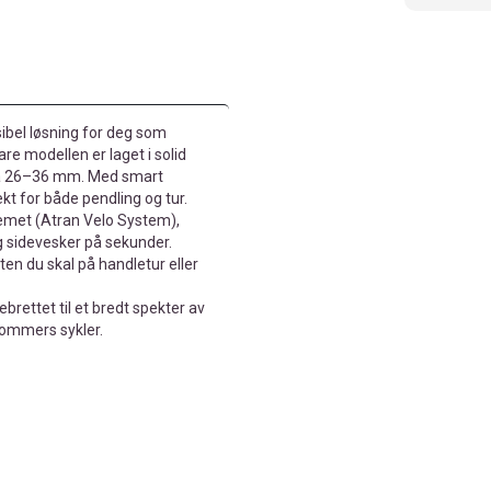
sibel løsning for deg som
are modellen er laget i solid
på 26–36 mm. Med smart
kt for både pendling og tur.
temet (Atran Velo System),
g sidevesker på sekunder.
ten du skal på handletur eller
rettet til et bredt spekter av
tommers sykler.