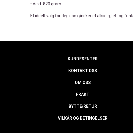
• Vekt: 820 gram
Et ideelt valg for deg som ønsker et allsidig, lett og funk
KUNDESENTER
KONTAKT OSS
OM OSS
FRAKT
BYTTE/RETUR
VILKÅR OG BETINGELSER