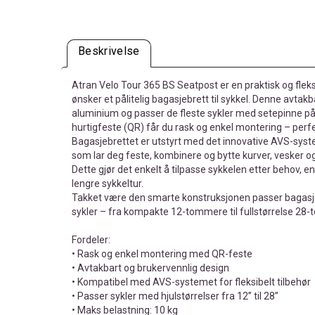
Beskrivelse
Atran Velo Tour 365 BS Seatpost er en praktisk og flek
ønsker et pålitelig bagasjebrett til sykkel. Denne avtakb
aluminium og passer de fleste sykler med setepinne 
hurtigfeste (QR) får du rask og enkel montering – perfe
Bagasjebrettet er utstyrt med det innovative AVS-sys
som lar deg feste, kombinere og bytte kurver, vesker o
Dette gjør det enkelt å tilpasse sykkelen etter behov, en
lengre sykkeltur.
Takket være den smarte konstruksjonen passer bagasjeb
sykler – fra kompakte 12-tommere til fullstørrelse 28-
Fordeler:
• Rask og enkel montering med QR-feste
• Avtakbart og brukervennlig design
• Kompatibel med AVS-systemet for fleksibelt tilbehør
• Passer sykler med hjulstørrelser fra 12” til 28”
• Maks belastning: 10 kg