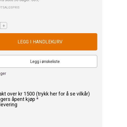
UTSALGSPRIS
+
Legg i ønskeliste
ager
rakt over kr 1500 (trykk her for å se vilkår)
agers åpent kjøp
*
levering