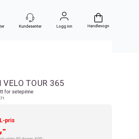
Handlevogn
Logg inn
 VELO TOUR 365
tt for setepinne
-71
-pris
,-
is siste 30 dager: 609,-