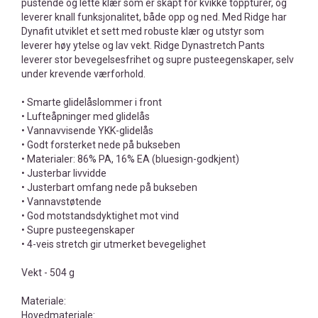
pustende og lette klær som er skapt for kvikke toppturer, og
leverer knall funksjonalitet, både opp og ned. Med Ridge har
Dynafit utviklet et sett med robuste klær og utstyr som
leverer høy ytelse og lav vekt. Ridge Dynastretch Pants
leverer stor bevegelsesfrihet og supre pusteegenskaper, selv
under krevende værforhold.
• Smarte glidelåslommer i front
• Lufteåpninger med glidelås
• Vannavvisende YKK-glidelås
• Godt forsterket nede på bukseben
• Materialer: 86% PA, 16% EA (bluesign-godkjent)
• Justerbar livvidde
• Justerbart omfang nede på bukseben
• Vannavstøtende
• God motstandsdyktighet mot vind
• Supre pusteegenskaper
• 4-veis stretch gir utmerket bevegelighet
Vekt - 504 g
Materiale:
Hovedmateriale: