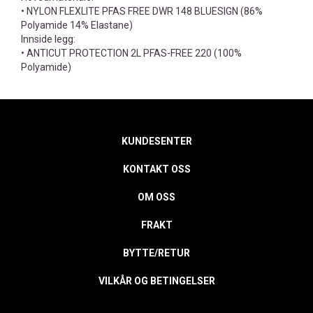
• NYLON FLEXLITE PFAS FREE DWR 148 BLUESIGN (86%
Polyamide 14% Elastane)
Innside legg:
• ANTICUT PROTECTION 2L PFAS-FREE 220 (100%
Polyamide)
KUNDESENTER
KONTAKT OSS
OM OSS
FRAKT
BYTTE/RETUR
VILKÅR OG BETINGELSER