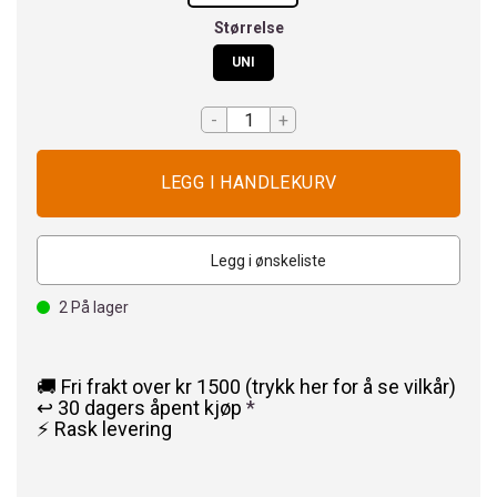
Størrelse
UNI
-
+
Legg i ønskeliste
2
På lager
🚚 Fri frakt over kr 1500 (trykk her for å se vilkår)
↩️ 30 dagers åpent kjøp
*
⚡ Rask levering