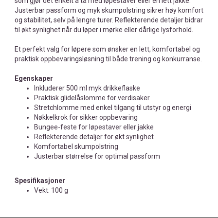
som gjør det enkelt å ta med løpestaver eller en lett jakke.
Justerbar passform og myk skumpolstring sikrer høy komfort
og stabilitet, selv på lengre turer. Reflekterende detaljer bidrar
til økt synlighet når du løper i mørke eller dårlige lysforhold.
Et perfekt valg for løpere som ønsker en lett, komfortabel og
praktisk oppbevaringsløsning til både trening og konkurranse.
Egenskaper
Inkluderer 500 ml myk drikkeflaske
Praktisk glidelåslomme for verdisaker
Stretchlomme med enkel tilgang til utstyr og energi
Nøkkelkrok for sikker oppbevaring
Bungee-feste for løpestaver eller jakke
Reflekterende detaljer for økt synlighet
Komfortabel skumpolstring
Justerbar størrelse for optimal passform
Spesifikasjoner
Vekt: 100 g