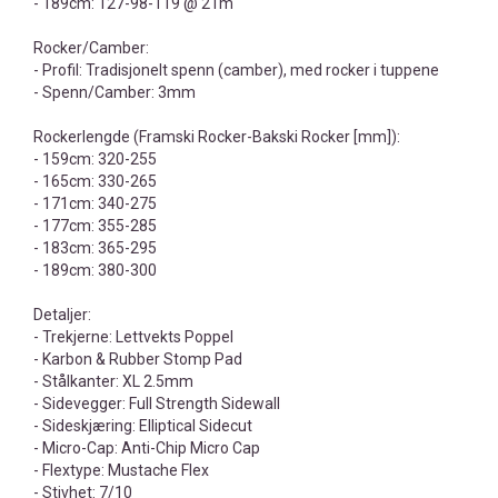
- 189cm: 127-98-119 @ 21m
Rocker/Camber:
- Profil: Tradisjonelt spenn (camber), med rocker i tuppene
- Spenn/Camber: 3mm
Rockerlengde (Framski Rocker-Bakski Rocker [mm]):
- 159cm: 320-255
- 165cm: 330-265
- 171cm: 340-275
- 177cm: 355-285
- 183cm: 365-295
- 189cm: 380-300
Detaljer:
- Trekjerne: Lettvekts Poppel
- Karbon & Rubber Stomp Pad
- Stålkanter: XL 2.5mm
- Sidevegger: Full Strength Sidewall
- Sideskjæring: Elliptical Sidecut
- Micro-Cap: Anti-Chip Micro Cap
- Flextype: Mustache Flex
- Stivhet: 7/10