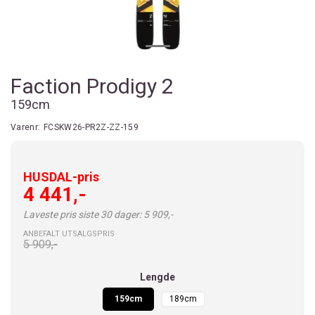
Faction Prodigy 2
159cm
Varenr:
FCSKW26-PR2Z-ZZ-159
HUSDAL-pris
4 441,-
Laveste pris siste 30 dager: 5 909,-
ANBEFALT UTSALGSPRIS
5 909,-
Lengde
159cm
189cm