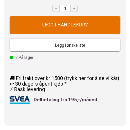
-
+
Legg i ønskeliste
2
På lager
🚚 Fri frakt over kr 1500 (trykk her for å se vilkår)
↩️ 30 dagers åpent kjøp
*
⚡ Rask levering
Delbetaling fra 195,-/måned