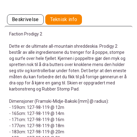
Beskrivelse
Teknisk info
Faction Prodigy 2
Dette er de ultimate all-mountain shreddeskia. Prodigy 2
består av alle ingrediensene du trenger for å poppe, stompe
og surfe over hele fjellet. Kjernen i poppeltre gjør den myk og
spretten nok til å dra butters over knoklene mens den holder
seg stiv og kontrollerbar under foten. Det betyr at den eneste
måten du kan forbedre det du fikk til på forrige gønnerun er å
dra opp for å kjøre en gang til. Skien er oppgradert med
karbonstreng og Rubber Stomp Pad.
Dimensjoner (Framski-Midje-Bakski [mm] @ radius):
- 159cm: 127-98-119 @ 12m
- 165cm: 127-98-119 @ 14m
- 171cm: 127-98-119 @ 16m
- 177cm: 127-98-119 @ 18m
- 183cm: 127-98-119 @ 20m