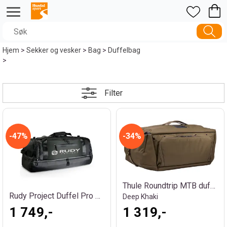
Hjem
>
Sekker og vesker
>
Bag
>
Duffelbag
>
Filter
47%
34%
Thule Roundtrip MTB duffel 70L
Rudy Project Duffel Pro 72 sort
Deep Khaki
1 749,-
1 319,-