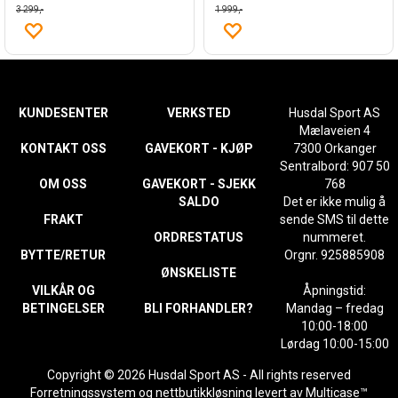
3 299,-
1 999,-
KUNDESENTER
VERKSTED
Husdal Sport AS
Mælaveien 4
KONTAKT OSS
GAVEKORT - KJØP
7300 Orkanger
Sentralbord: 907 50
OM OSS
GAVEKORT - SJEKK
768
SALDO
Det er ikke mulig å
FRAKT
sende SMS til dette
ORDRESTATUS
nummeret.
BYTTE/RETUR
Orgnr. 925885908
ØNSKELISTE
VILKÅR OG
Åpningstid:
BETINGELSER
BLI FORHANDLER?
Mandag – fredag
10:00-18:00
Lørdag 10:00-15:00
Copyright © 2026 Husdal Sport AS - All rights reserved
Forretningssystem
og
nettbutikkløsning
levert av
Multicase™