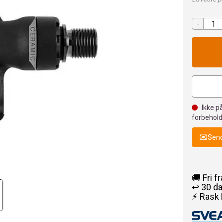
-
Ikke på
forbehold
Send
🚚 Fri f
↩️ 30 d
⚡ Rask 