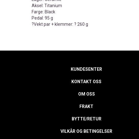
Aksel: Titanium
Farge: Black
Pedal: 95 g
?Vekt par + klemmer: ? 260 g
KUNDESENTER
KONTAKT OSS
OM OSS
FRAKT
BYTTE/RETUR
VILKÅR OG BETINGELSER