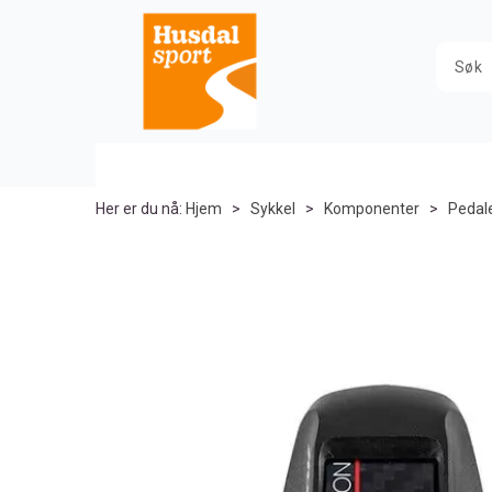
Her er du nå:
Hjem
>
Sykkel
>
Komponenter
>
Pedal