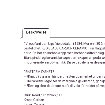
Beskrivelse
?Vi oppfant den klipsfrie pedalen i 1984. Mer enn 30 år
pålitelighet. KEO BLADE CARBON CERAMIC Ti er flaggski
serie. De har en karbonkropp med karbonbladteknologi
titanspindel og keramiske lagre som skaper en pedal av
imponerende aerodynamikk. Disse pedalene er designet
?EKSTREM LYSHET?
+ ?Knapt 95 gram i hånden, nesten ubemerket under f
+ ?Keramiske lagre for de marginale gevinstene, godkj
+ ?Rett og slett det beste kraft-til-vekt-forholdet på v
Bruk: Road / Triathlon / TT
Kropp Carbon
Lager: Ceramic