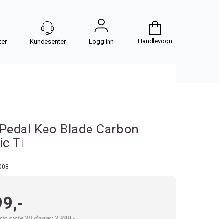
Handlevogn
Logg inn
Pedal Keo Blade Carbon
c Ti
008
99,-
is siste 30 dager: 3 899,-