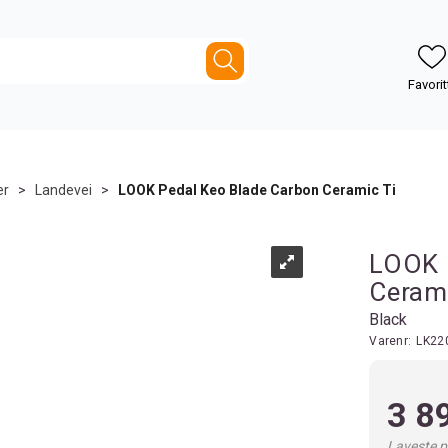
er
>
Landevei
>
LOOK Pedal Keo Blade Carbon Ceramic Ti
LOOK 
Cerami
Black
Varenr:
LK22
3 8
Laveste pr