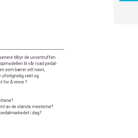
 senere tilbyr de uovertruffen
pmodellen til vår road pedal-
en som bærer sitt navn,
 uforlignelig vekt og
 for å vinne.?
øttene?
ent av de største mesterne?
eipedalmarkedet i dag?