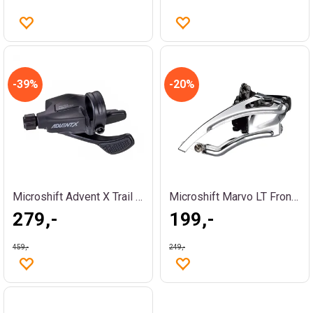
39%
20%
Microshift Advent X Trail Girsjalter H
Microshift Marvo LT Frontgir
279,-
199,-
459,-
249,-