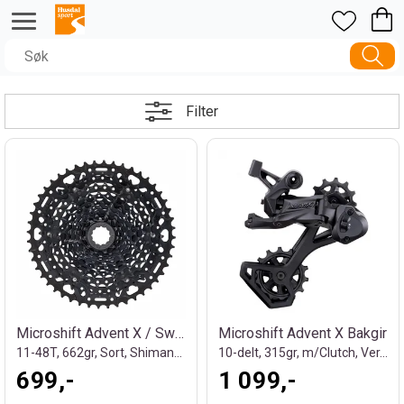
Filter
Microshift Advent X / Sword 10-d Kassett
Microshift Advent X Bakgir
11-48T, 662gr, Sort, Shimano kompatibel
10-delt, 315gr, m/Clutch, Ver.2
699,-
1 099,-