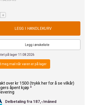
UTSALGSPRIS
+
Legg i ønskeliste
tet på lager
11.08.2026
 meg mail når varen er på lager
rakt over kr 1500 (trykk her for å se vilkår)
agers åpent kjøp
*
levering
Delbetaling fra 187,-/måned