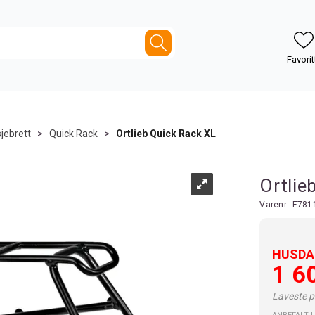
jebrett
>
Quick Rack
>
Ortlieb Quick Rack XL
Ortlie
Varenr:
F781
HUSDAL
1 6
Laveste pr