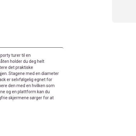
porty turer til en
åten holder du deg helt
tere det praktiske
igjen. Stagene med en diameter
ack er selvfølgelig egnet for
inere den med en hvilken som
ne og en plattform kan du
gfrie skjermene sørger for at