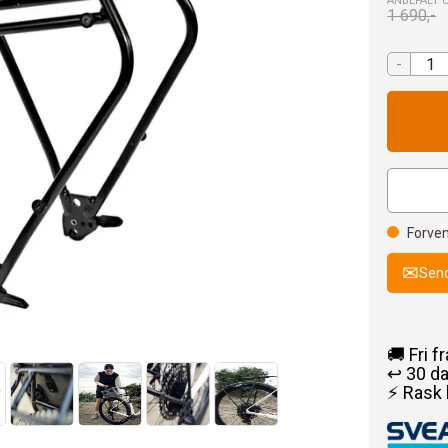
ANBEFALT 
1 690,-
-
Forven
Send
🚚 Fri f
↩️ 30 d
⚡ Rask 