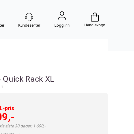
Handlevogn
Logg inn
b Quick Rack XL
11
-pris
09,-
is siste 30 dager: 1 690,-