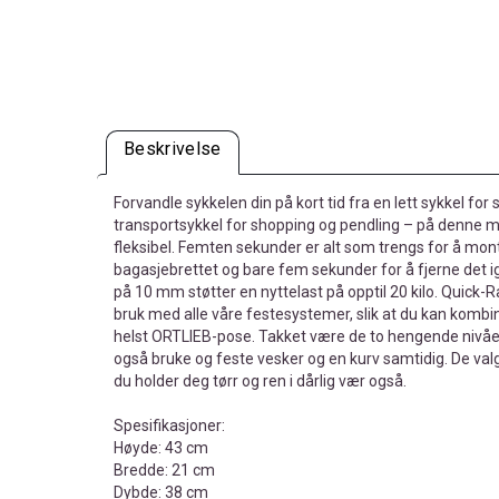
Beskrivelse
Forvandle sykkelen din på kort tid fra en lett sykkel for s
transportsykkel for shopping og pendling – på denne m
fleksibel. Femten sekunder er alt som trengs for å mon
bagasjebrettet og bare fem sekunder for å fjerne det 
på 10 mm støtter en nyttelast på opptil 20 kilo. Quick-R
bruk med alle våre festesystemer, slik at du kan komb
helst ORTLIEB-pose. Takket være de to hengende nivåe
også bruke og feste vesker og en kurv samtidig. De val
du holder deg tørr og ren i dårlig vær også.
Spesifikasjoner:
Høyde: 43 cm
Bredde: 21 cm
Dybde: 38 cm