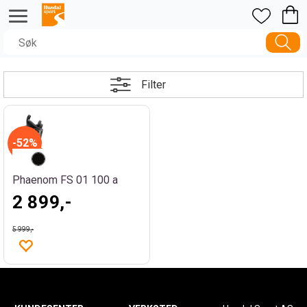
Filter
52%
Phaenom FS 01 100 a
2 899,-
5 999,-