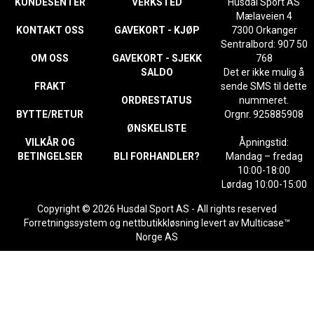
KUNDESENTER
VERKSTED
Husdal Sport AS
Mælaveien 4
KONTAKT OSS
GAVEKORT - KJØP
7300 Orkanger
Sentralbord: 907 50
OM OSS
GAVEKORT - SJEKK
768
SALDO
Det er ikke mulig å
FRAKT
sende SMS til dette
ORDRESTATUS
nummeret.
BYTTE/RETUR
Orgnr. 925885908
ØNSKELISTE
VILKÅR OG
Åpningstid:
BETINGELSER
BLI FORHANDLER?
Mandag – fredag
10:00-18:00
Lørdag 10:00-15:00
Copyright © 2026 Husdal Sport AS - All rights reserved
Forretningssystem
og
nettbutikkløsning
levert av
Multicase™
Norge AS