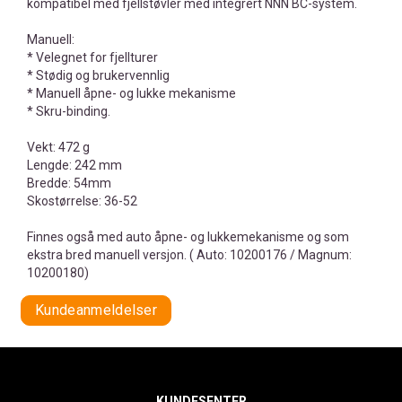
kompatibel med fjellstøvler med integrert NNN BC-system.
Manuell:
* Velegnet for fjellturer
* Stødig og brukervennlig
* Manuell åpne- og lukke mekanisme
* Skru-binding.
Vekt: 472 g
Lengde: 242 mm
Bredde: 54mm
Skostørrelse: 36-52
Finnes også med auto åpne- og lukkemekanisme og som
ekstra bred manuell versjon. ( Auto: 10200176 / Magnum:
10200180)
Kundeanmeldelser
KUNDESENTER