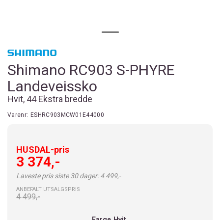
Shimano RC903 S-PHYRE
Landeveissko
Hvit, 44 Ekstra bredde
Varenr:
ESHRC903MCW01E44000
HUSDAL-pris
3 374,-
Laveste pris siste 30 dager: 4 499,-
ANBEFALT UTSALGSPRIS
4 499,-
Farge
Hvit