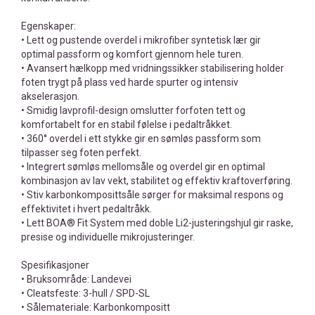
Egenskaper:
• Lett og pustende overdel i mikrofiber syntetisk lær gir
optimal passform og komfort gjennom hele turen.
• Avansert hælkopp med vridningssikker stabilisering holder
foten trygt på plass ved harde spurter og intensiv
akselerasjon.
• Smidig lavprofil-design omslutter forfoten tett og
komfortabelt for en stabil følelse i pedaltråkket.
• 360° overdel i ett stykke gir en sømløs passform som
tilpasser seg foten perfekt.
• Integrert sømløs mellomsåle og overdel gir en optimal
kombinasjon av lav vekt, stabilitet og effektiv kraftoverføring.
• Stiv karbonkomposittsåle sørger for maksimal respons og
effektivitet i hvert pedaltråkk.
• Lett BOA® Fit System med doble Li2-justeringshjul gir raske,
presise og individuelle mikrojusteringer.
Spesifikasjoner
• Bruksområde: Landevei
• Cleatsfeste: 3-hull / SPD-SL
• Sålemateriale: Karbonkompositt