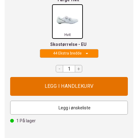
Hvit
Skostørrelse - EU
44 Ekstra bredde
-
+
Legg i ønskeliste
1
På lager