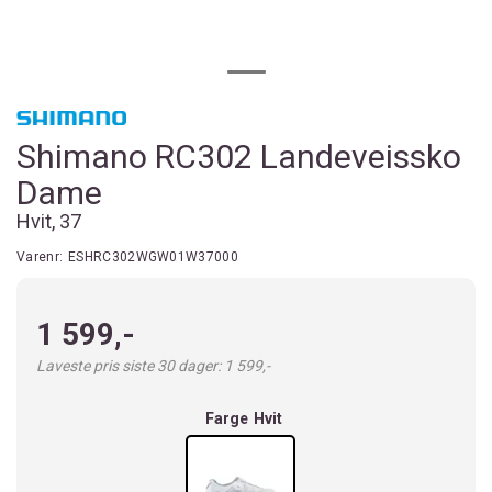
Shimano RC302 Landeveissko
Dame
Hvit, 37
Varenr:
ESHRC302WGW01W37000
1 599,-
Laveste pris siste 30 dager: 1 599,-
Farge
Hvit