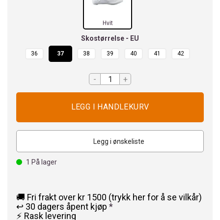
Hvit
Skostørrelse - EU
36
37
38
39
40
41
42
-
+
Legg i ønskeliste
1
På lager
🚚 Fri frakt over kr 1500 (trykk her for å se vilkår)
↩️ 30 dagers åpent kjøp
*
⚡ Rask levering