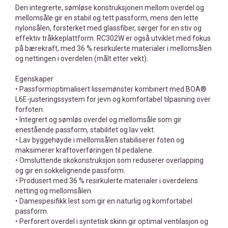
Den integrerte, sømløse konstruksjonen mellom overdel og
mellomsåle gir en stabil og tett passform, mens den lette
nylonsålen, forsterket med glassfiber, sørger for en stiv og
effektiv tråkkeplattform. RC302W er også utviklet med fokus
på bærekraft, med 36 % resirkulerte materialer i mellomsålen
og nettingen i overdelen (målt etter vekt).
Egenskaper
• Passformoptimalisert lissemønster kombinert med BOA®
L6E-justeringssystem for jevn og komfortabel tilpasning over
forfoten.
• Integrert og sømløs overdel og mellomsåle som gir
enestående passform, stabilitet og lav vekt.
• Lav byggehøyde i mellomsålen stabiliserer foten og
maksimerer kraftoverføringen til pedalene.
• Omsluttende skokonstruksjon som reduserer overlapping
og gir en sokkelignende passform.
• Produsert med 36 % resirkulerte materialer i overdelens
netting og mellomsålen.
• Damespesifikk lest som gir en naturlig og komfortabel
passform.
• Perforert overdel i syntetisk skinn gir optimal ventilasjon og