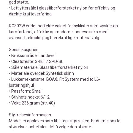
god støtte.
• Lett yttersåle i glassfiberforsterket nylon for effektiv og
direkte kraftoverføring.
RC302W er det perfekte valget for syklister som ønsker en
komfortabel, effektiv og moderne landeveissko med
avansert teknologi og bærekraftige materialvalg..
Spesifikasjoner
• Bruksområde: Landevei
• Cleatsfeste: 3-hull / SPD-SL
• Sålemateriale: Glassfiberforsterket nylon
• Materiale overdel: Syntetisk skinn
• Lukkemekanisme: BOA® Fit System med to L6-
justeringshjul
• Passform: Smal
• Stivhetsindeks: 6/12
• Vekt: 236 gram (str. 40)
Størrelsesinformasjon:
Modellen oppleves som litt liten i størrelsen. Er du mellom to
størrelser, anbefales det å velge den største.