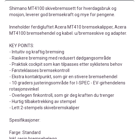
Shimano MT4100 skivebremssett for hverdagsbruk og
mosjon, leverer god bremsekraft og mye for pengene.
Inneholder ferdigluftet Acera MT410 bremsekalipper, Acera
MT4100 bremsehendel og kabel. u/bremseskive og adapter.
KEY POINTS:
- Intuitiv og kraftig bremsing
- Raskere bremsing med redusert dødgangsområde
- Praktisk cockpit som kan tilpasses etter syklistens behov
- Førsteklasses bremsekontroll
- Ekstra kontaktpunkt, som gir en stivere bremsehendel
- 10 graders justeringsområde for I-SPEC - EV-girhendelens
rotasjonsvinkel
- Overlegen finkontroll, som gir deg kraften du trenger
- Hurtig tilbaketrekking av stempel
- Lett 2-stempels skivebremskaliper
Spesifikasjoner:
Farge: Standard
Inkl. resin bremsebelegg