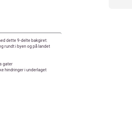
 med dette 9-delte bakgiret.
deg rundt i byen og på landet
ns gater
ke hindringer i underlaget