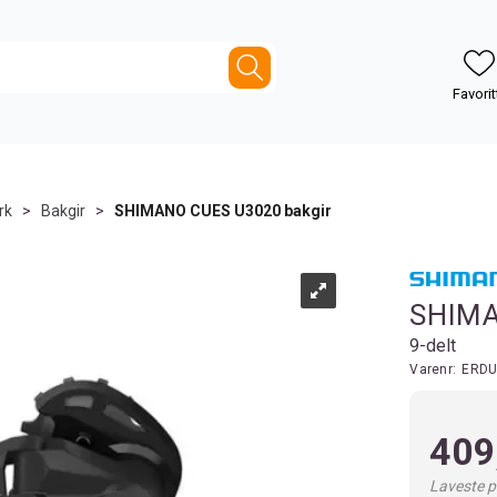
rk
>
Bakgir
>
SHIMANO CUES U3020 bakgir
SHIMA
9-delt
Varenr:
ERDU
409
Laveste pr