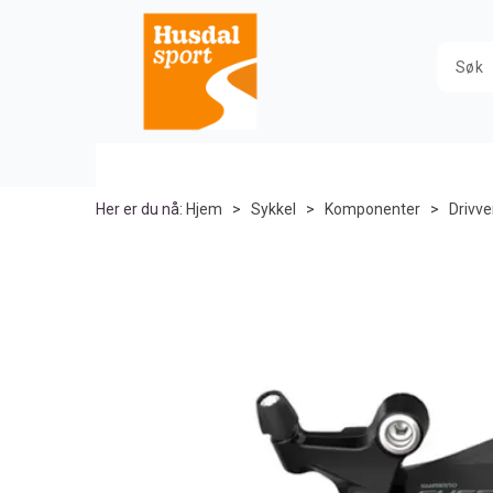
Her er du nå:
Hjem
>
Sykkel
>
Komponenter
>
Drivve