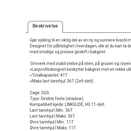
Beskrivelse
Gjør sykling til en viktig del av en ny og sunnere livsstil
Designet for pålitelighet i hverdagen, slik at du kan ta 
med smidige og presise girskift i bakgiret.
·Drivverk med stabil ytelse på stien, på grusen og i bye
»Lavprofilsdesignet beskytter bakgiret mot en rekke uli
»Totalkapasitet: 41T
»Maks lavt tannhjul: 36T (2x9-delt)
Cage: SGS
Type: Direkte feste (shadow)
Kompatibelt kjede: LINKGLIDE, HG 11-delt
Lavt tannhjul | Min.: 36T
Lavt tannhjul | Maks: 36T
Øvre tannhjul | Min.: 11T
Øvre tannhjul | Maks: 11T