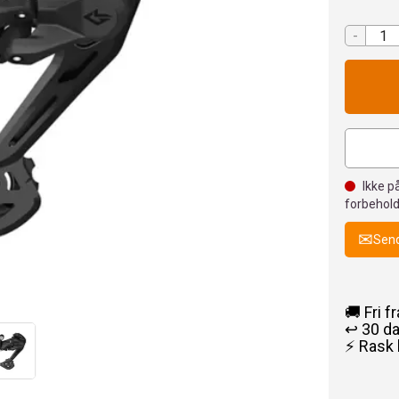
-
Ikke på
forbehold
Send
🚚 Fri f
↩️ 30 d
⚡ Rask 