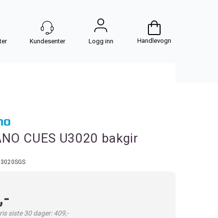
Handlevogn
Logg inn
NO CUES U3020 bakgir
3020SGS
,-
is siste 30 dager: 409,-