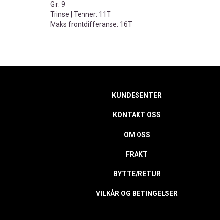
Gir: 9
Trinse | Tenner: 11T
Maks frontdifferanse: 16T
KUNDESENTER
KONTAKT OSS
OM OSS
FRAKT
BYTTE/RETUR
VILKÅR OG BETINGELSER