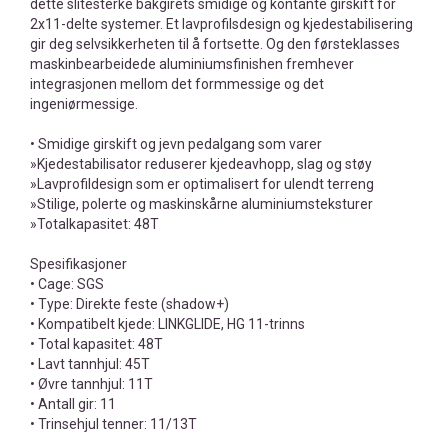
dette slitesterke bakgirets smidige og kontante girskift for
2x11-delte systemer. Et lavprofilsdesign og kjedestabilisering
gir deg selvsikkerheten til å fortsette. Og den førsteklasses
maskinbearbeidede aluminiumsfinishen fremhever
integrasjonen mellom det formmessige og det
ingeniørmessige.
• Smidige girskift og jevn pedalgang som varer
»Kjedestabilisator reduserer kjedeavhopp, slag og støy
»Lavprofildesign som er optimalisert for ulendt terreng
»Stilige, polerte og maskinskårne aluminiumsteksturer
»Totalkapasitet: 48T
Spesifikasjoner
• Cage: SGS
• Type: Direkte feste (shadow+)
• Kompatibelt kjede: LINKGLIDE, HG 11-trinns
• Total kapasitet: 48T
• Lavt tannhjul: 45T
• Øvre tannhjul: 11T
• Antall gir: 11
• Trinsehjul tenner: 11/13T