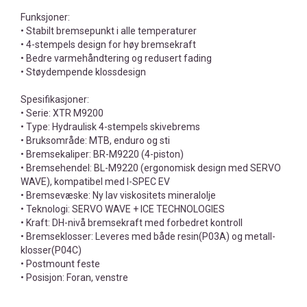
Funksjoner:
• Stabilt bremsepunkt i alle temperaturer
• 4-stempels design for høy bremsekraft
• Bedre varmehåndtering og redusert fading
• Støydempende klossdesign
Spesifikasjoner:
• Serie: XTR M9200
• Type: Hydraulisk 4-stempels skivebrems
• Bruksområde: MTB, enduro og sti
• Bremsekaliper: BR-M9220 (4-piston)
• Bremsehendel: BL-M9220 (ergonomisk design med SERVO
WAVE), kompatibel med I-SPEC EV
• Bremsevæske: Ny lav viskositets mineralolje
• Teknologi: SERVO WAVE + ICE TECHNOLOGIES
• Kraft: DH-nivå bremsekraft med forbedret kontroll
• Bremseklosser: Leveres med både resin(P03A) og metall-
klosser(P04C)
• Postmount feste
• Posisjon: Foran, venstre