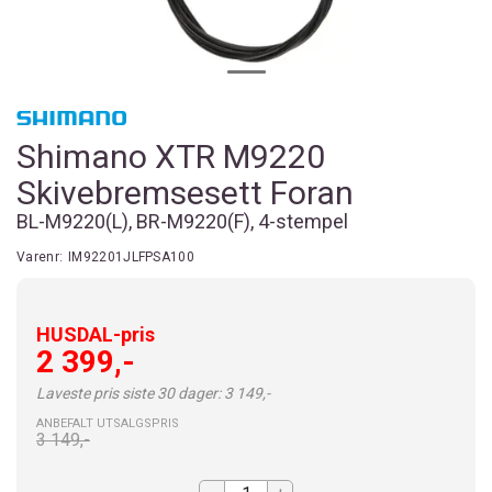
Shimano XTR M9220
Skivebremsesett Foran
BL-M9220(L), BR-M9220(F), 4-stempel
Varenr:
IM92201JLFPSA100
HUSDAL-pris
2 399,-
Laveste pris siste 30 dager: 3 149,-
ANBEFALT UTSALGSPRIS
3 149,-