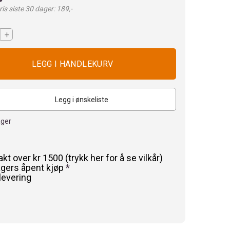
is siste 30 dager: 189,-
+
Legg i ønskeliste
ager
rakt over kr 1500 (trykk her for å se vilkår)
agers åpent kjøp
*
levering