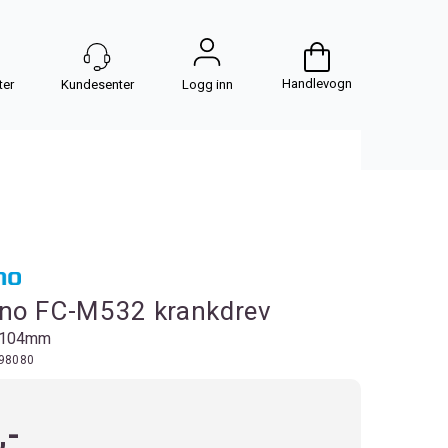
Handlevogn
Logg inn
no FC-M532 krankdrev
, 104mm
98080
,-