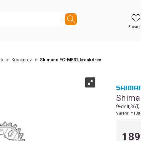
rk
>
Krankdrev
>
Shimano FC-M532 krankdrev
Shima
9-delt,36T
Varenr:
Y1J8
189