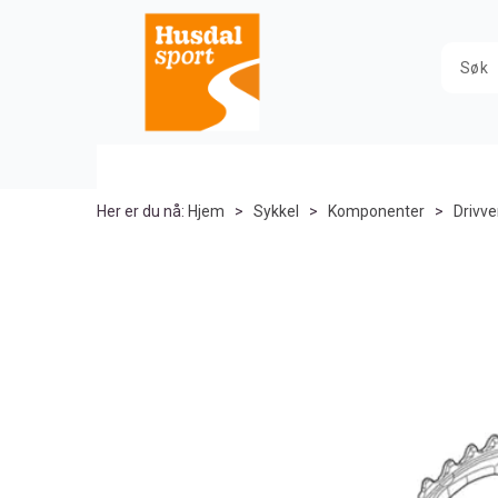
Her er du nå:
Hjem
>
Sykkel
>
Komponenter
>
Drivve