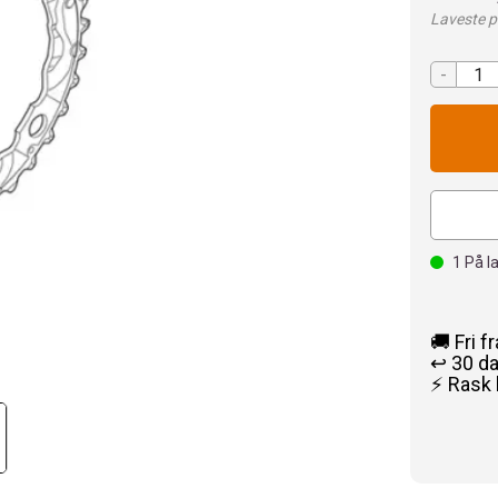
Laveste pr
-
1
På l
🚚 Fri f
↩️ 30 d
⚡ Rask 