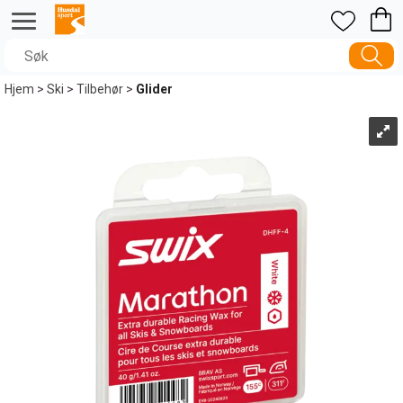
Hjem
>
Ski
>
Tilbehør
>
Glider