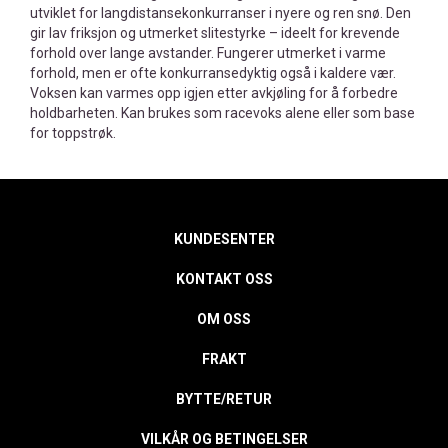
utviklet for langdistansekonkurranser i nyere og ren snø. Den
gir lav friksjon og utmerket slitestyrke – ideelt for krevende
forhold over lange avstander. Fungerer utmerket i varme
forhold, men er ofte konkurransedyktig også i kaldere vær.
Voksen kan varmes opp igjen etter avkjøling for å forbedre
holdbarheten. Kan brukes som racevoks alene eller som base
for toppstrøk.
KUNDESENTER
KONTAKT OSS
OM OSS
FRAKT
BYTTE/RETUR
VILKÅR OG BETINGELSER