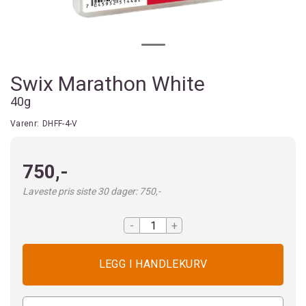
Swix Marathon White
40g
Varenr:
DHFF-4-V
750,-
Laveste pris siste 30 dager: 750,-
-
+