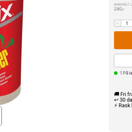
ANBEFALT 
280,-
-
1
På l
🚚 Fri f
↩️ 30 d
⚡ Rask 