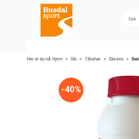
Her er du nå:
Hjem
>
Ski
>
Tilbehør
>
Skirens
>
Swi
40%