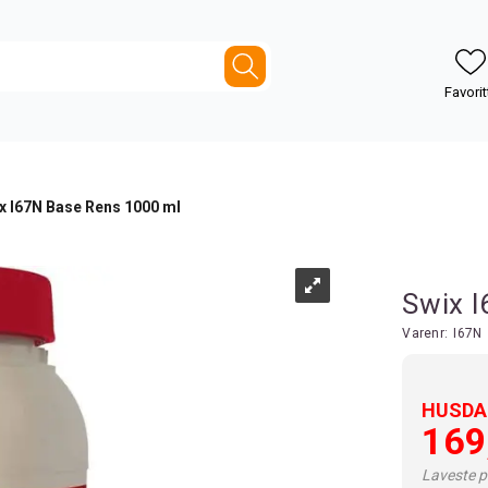
x I67N Base Rens 1000 ml
Swix 
Varenr:
I67N
HUSDAL
169
Laveste pr