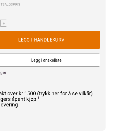
UTSALGSPRIS
+
Legg i ønskeliste
ager
rakt over kr 1500 (trykk her for å se vilkår)
agers åpent kjøp
*
levering