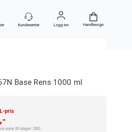
Handlevogn
Logg inn
I67N Base Rens 1000 ml
-pris
,-
is siste 30 dager: 280,-