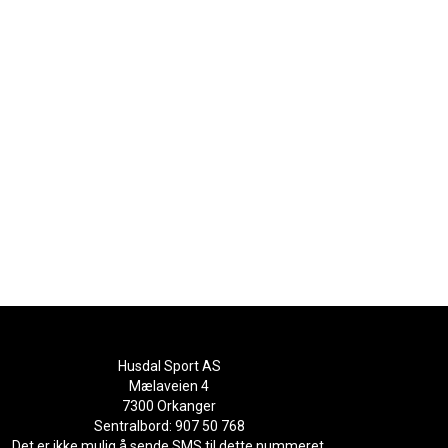
Husdal Sport AS
Mælaveien 4
7300 Orkanger
Sentralbord: 907 50 768
Det er ikke mulig å sende SMS til dette nummeret.