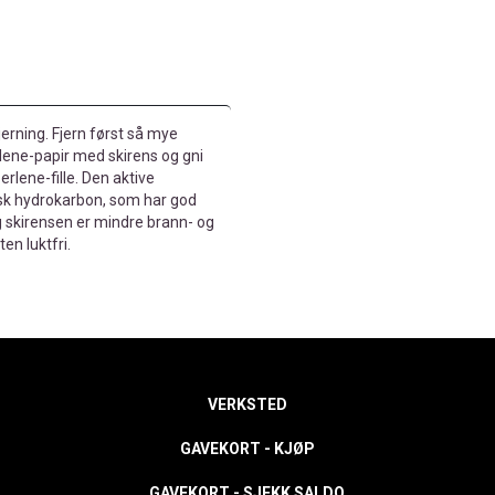
jerning. Fjern først så mye
lene-papir med skirens og gni
erlene-fille. Den aktive
isk hydrokarbon, som har god
g skirensen er mindre brann- og
en luktfri.
VERKSTED
GAVEKORT - KJØP
GAVEKORT - SJEKK SALDO