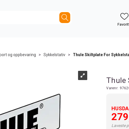
port og oppbevaring
>
Sykkelstativ
>
Thule Skiltplate For Sykkelsta
Thule 
Varenr:
9762
HUSDAL
279
Laveste pr