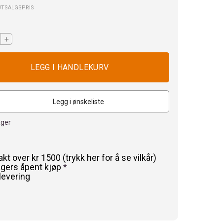
UTSALGSPRIS
+
Legg i ønskeliste
ager
rakt over kr 1500 (trykk her for å se vilkår)
agers åpent kjøp
*
levering