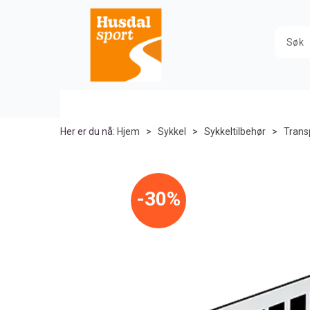
Her er du nå:
Hjem
>
Sykkel
>
Sykkeltilbehør
>
Trans
30%