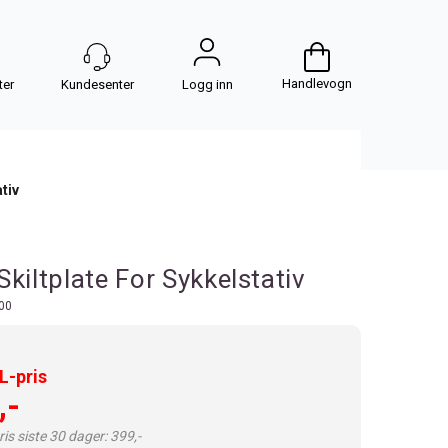
Handlevogn
Logg inn
tiv
Skiltplate For Sykkelstativ
00
-pris
,-
is siste 30 dager: 399,-