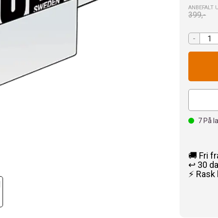
ANBEFALT 
399,-
-
7
På l
🚚 Fri f
↩️ 30 d
⚡ Rask 