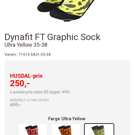
Dynafit FT Graphic Sock
Ultra Yellow 35-38
Varenr:
71613-5A31-35-38
HUSDAL-pris
250,-
Laveste pris siste 30 dager: 499,-
ANBEFALT UTSALGSPRIS
499,-
Farge
Ultra Yellow