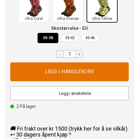
Ultra Coral
Ultra Orange
Ultra Yellow
Skostørrelse - EU
35-38
39-42
43-46
-
+
Legg i ønskeliste
2
På lager
🚚 Fri frakt over kr 1500 (trykk her for å se vilkår)
↩️ 30 dagers åpent kjøp
*