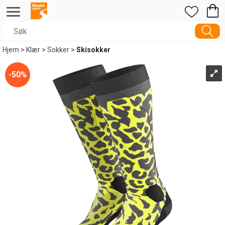
Hjem
>
Klær
>
Sokker
>
Skisokker
50%