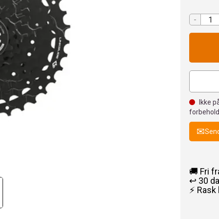
-
Ikke på
forbehold
Send
🚚 Fri f
↩️ 30 d
⚡ Rask 