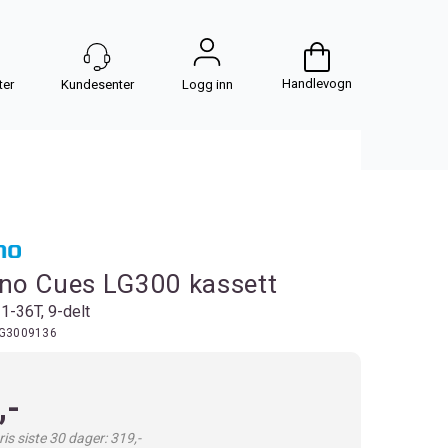
Handlevogn
Logg inn
no Cues LG300 kassett
11-36T, 9-delt
G3009136
,-
is siste 30 dager: 319,-