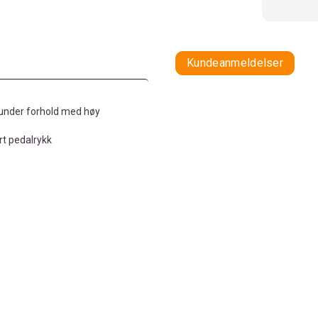
Kundeanmeldelser
 under forhold med høy
rt pedalrykk