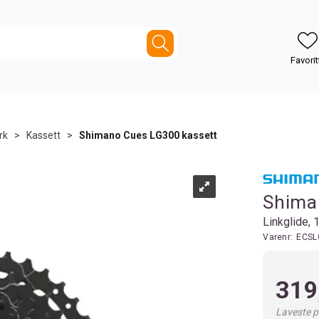
rk
>
Kassett
>
Shimano Cues LG300 kassett
Shima
Linkglide, 
Varenr:
ECSL
319
Laveste pr