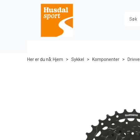
Her er du nå:
Hjem
>
Sykkel
>
Komponenter
>
Drivve