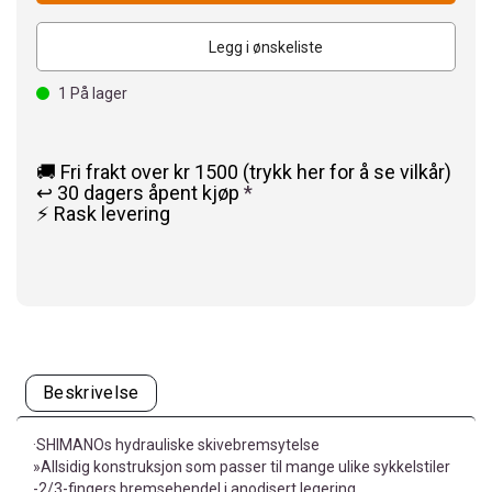
Legg i ønskeliste
1
På lager
🚚 Fri frakt over kr 1500 (trykk her for å se vilkår)
↩️ 30 dagers åpent kjøp
*
⚡ Rask levering
Beskrivelse
·SHIMANOs hydrauliske skivebremsytelse
»Allsidig konstruksjon som passer til mange ulike sykkelstiler
-2/3-fingers bremsehendel i anodisert legering