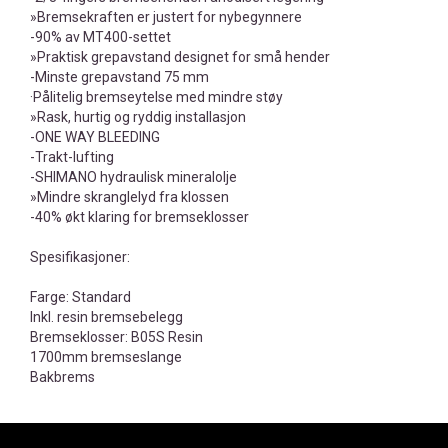
»Bremsekraften er justert for nybegynnere
-90% av MT400-settet
»Praktisk grepavstand designet for små hender
-Minste grepavstand 75 mm
·Pålitelig bremseytelse med mindre støy
»Rask, hurtig og ryddig installasjon
-ONE WAY BLEEDING
-Trakt-lufting
-SHIMANO hydraulisk mineralolje
»Mindre skranglelyd fra klossen
-40% økt klaring for bremseklosser
Spesifikasjoner:
Farge: Standard
Inkl. resin bremsebelegg
Bremseklosser: B05S Resin
1700mm bremseslange
Bakbrems