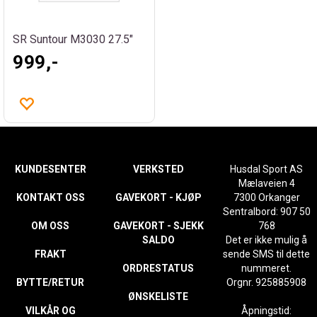
SR Suntour M3030 27.5"
999,-
KUNDESENTER
VERKSTED
Husdal Sport AS
Mælaveien 4
KONTAKT OSS
GAVEKORT - KJØP
7300 Orkanger
Sentralbord: 907 50
OM OSS
GAVEKORT - SJEKK
768
SALDO
Det er ikke mulig å
FRAKT
sende SMS til dette
ORDRESTATUS
nummeret.
BYTTE/RETUR
Orgnr. 925885908
ØNSKELISTE
VILKÅR OG
Åpningstid: